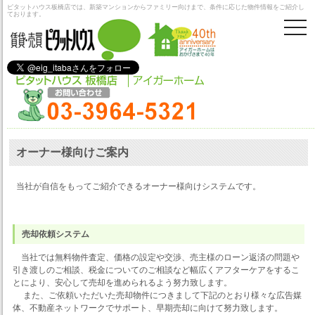
ピタットハウス板橋店では、新築マンションからファミリー向けまで、条件に応じた物件情報をご紹介し
ております。
togg
navi
オーナー様向けご案内
当社が自信をもってご紹介できるオーナー様向けシステムです。
売却依頼システム
当社では無料物件査定、価格の設定や交渉、売主様のローン返済の問題や
引き渡しのご相談、税金についてのご相談など幅広くアフターケアをするこ
とにより、安心して売却を進められるよう努力致します。
また、ご依頼いただいた売却物件につきまして下記のとおり様々な広告媒
体、不動産ネットワークでサポート、早期売却に向けて努力致します。